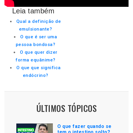
Leia também
Qual a definição de
emulsionante?
O que é ser uma
pessoa bondosa?
O que quer dizer
forma equânime?
O que que significa
endócrino?
ÚLTIMOS TÓPICOS
O que fazer quando se
tem o intestino solto?