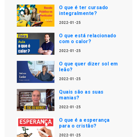
O que é ter cursado
integralmente?
2022-01-25
O que está relacionado
com o calor?
2022-01-25
O que quer dizer sol em
leão?
2022-01-25
Quais são as suas
manias?
2022-01-25
O que é a esperança
para o cristão?
2022-01-25