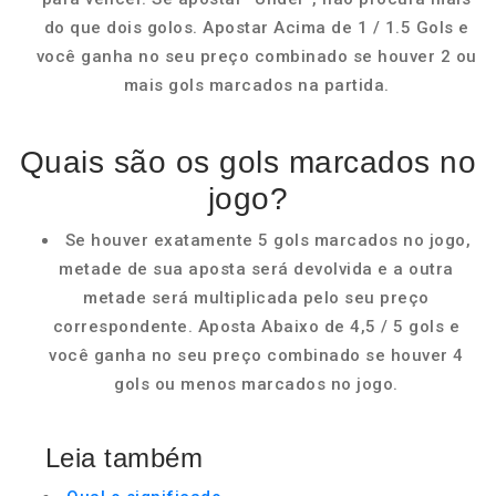
do que dois golos. Apostar Acima de 1 / 1.5 Gols e
você ganha no seu preço combinado se houver 2 ou
mais gols marcados na partida.
Quais são os gols marcados no
jogo?
Se houver exatamente 5 gols marcados no jogo,
metade de sua aposta será devolvida e a outra
metade será multiplicada pelo seu preço
correspondente. Aposta Abaixo de 4,5 / 5 gols e
você ganha no seu preço combinado se houver 4
gols ou menos marcados no jogo.
Leia também