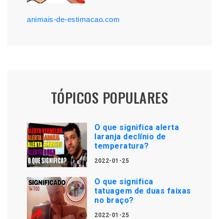
animais-de-estimacao.com
TÓPICOS POPULARES
O que significa alerta
laranja declínio de
temperatura?
2022-01-25
O que significa
tatuagem de duas faixas
no braço?
2022-01-25