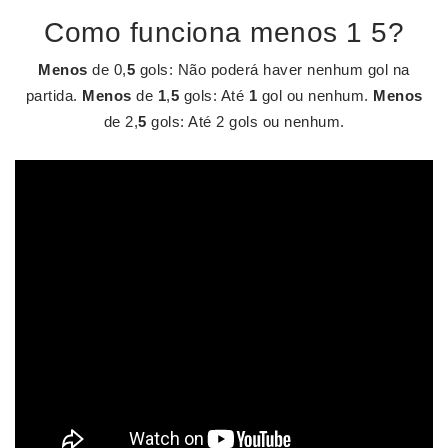
Como funciona menos 1 5?
Menos
de 0,
5
gols: Não poderá haver nenhum gol na
partida.
Menos
de
1
,
5
gols: Até
1
gol ou nenhum.
Menos
de 2,
5
gols: Até 2 gols ou nenhum.