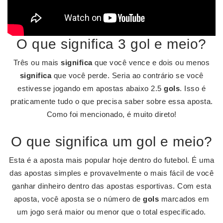
O que significa 3 gol e meio?
Três ou mais
significa
que você vence e dois ou menos
significa
que você perde. Seria ao contrário se você
estivesse jogando em apostas abaixo 2.5
gols
. Isso é
praticamente tudo o que precisa saber sobre essa aposta.
Como foi mencionado, é muito direto!
O que significa um gol e meio?
Esta é a aposta mais popular hoje dentro do futebol. É uma
das apostas simples e provavelmente o mais fácil de você
ganhar dinheiro dentro das apostas esportivas. Com esta
aposta, você aposta se o número de
gols
marcados em
um jogo será maior ou menor que o total especificado.