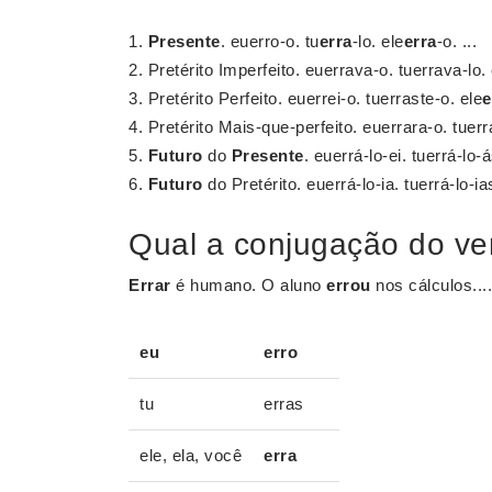
Presente
. euerro-o. tu
erra
-lo. ele
erra
-o. ...
Pretérito Imperfeito. euerrava-o. tuerrava-lo. 
Pretérito Perfeito. euerrei-o. tuerraste-o. ele
e
Pretérito Mais-que-perfeito. euerrara-o. tuerra
Futuro
do
Presente
. euerrá-lo-ei. tuerrá-lo-ás
Futuro
do Pretérito. euerrá-lo-ia. tuerrá-lo-ia
Qual a conjugação do ve
Errar
é humano. O aluno
errou
nos cálculos....
eu
erro
tu
erras
ele, ela, você
erra