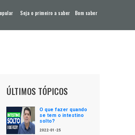
opular
Seja o primeiro a saber
Bom saber
ÚLTIMOS TÓPICOS
O que fazer quando
se tem o intestino
solto?
2022-01-25