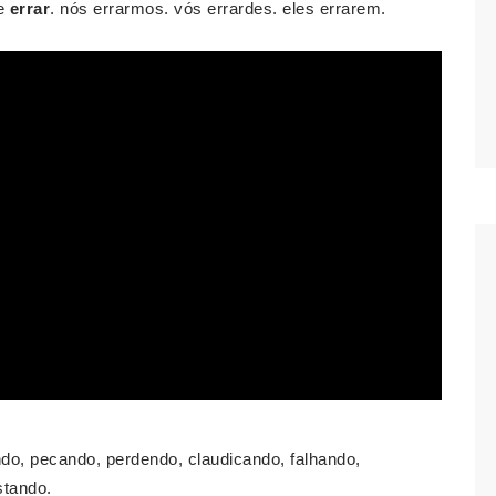
le
errar
. nós errarmos. vós errardes. eles errarem.
, pecando, perdendo, claudicando, falhando,
stando.