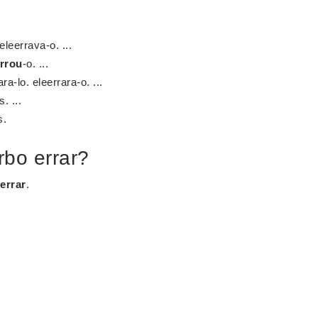
eleerrava-o. ...
rrou
-o. ...
ra-lo. eleerrara-o. ...
. ...
s.
rbo errar?
errar
.