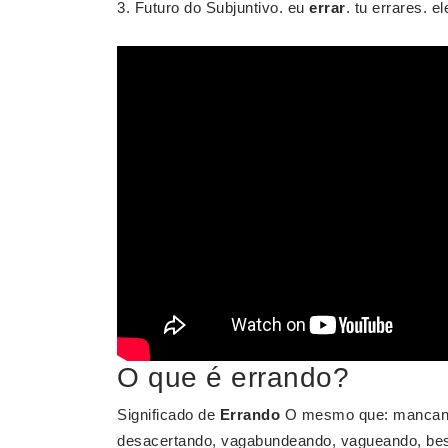
Futuro do Subjuntivo. eu
errar
. tu errares. e
O que é errando?
Significado de
Errando
O mesmo que: mancando
desacertando, vagabundeando, vagueando, be