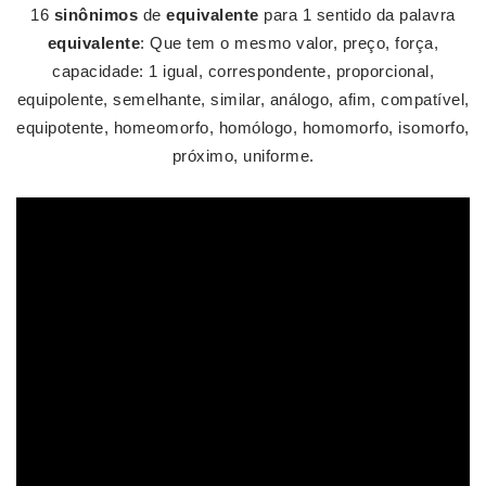
16
sinônimos
de
equivalente
para 1 sentido da palavra
equivalente
: Que tem o mesmo valor, preço, força,
capacidade: 1 igual, correspondente, proporcional,
equipolente, semelhante, similar, análogo, afim, compatível,
equipotente, homeomorfo, homólogo, homomorfo, isomorfo,
próximo, uniforme.