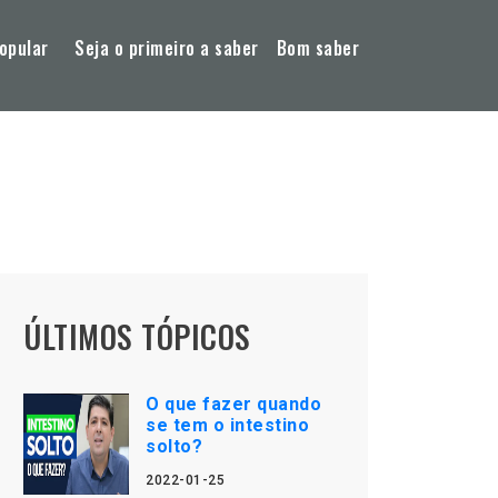
opular
Seja o primeiro a saber
Bom saber
ÚLTIMOS TÓPICOS
O que fazer quando
se tem o intestino
solto?
2022-01-25