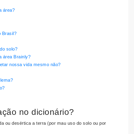
a área?
 Brasil?
do solo?
 área Brainly?
fetar nossa vida mesmo não?
blema?
ão?
cação no dicionário?
da ou desértica a terra (por mau uso do solo ou por