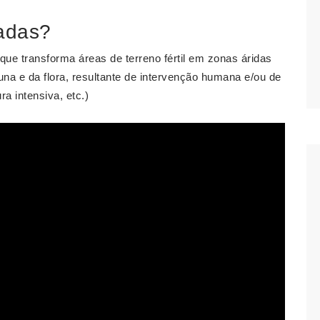
cadas?
 transforma áreas de terreno fértil em zonas áridas
una e da flora, resultante de intervenção humana e/ou de
ra intensiva, etc.)