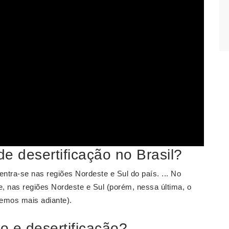
e desertificação no Brasil?
ntra-se nas regiões Nordeste e Sul do país. ... No
e, nas regiões Nordeste e Sul (porém, nessa última, o
emos mais adiante).
o e desertificação?