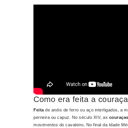
Como era feita a couraç
Feita
de anéis de ferro ou aço interligados, a 
perneira ou capuz. No século XIV, as
couraça
movimentos do cavaleiro. No final da Idade Méd