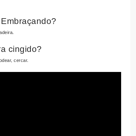
ra Embraçando?
adeira.
ra cingido?
odear, cercar.