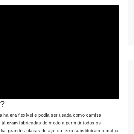
a?
malha
era
flexível e podia ser usada como camisa,
s
já
eram
fabricadas de modo a permitir todos os
ia, grandes placas de aço ou ferro substituíram a malha