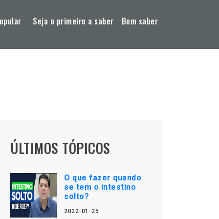
opular
Seja o primeiro a saber
Bom saber
ÚLTIMOS TÓPICOS
O que fazer quando
se tem o intestino
solto?
2022-01-25