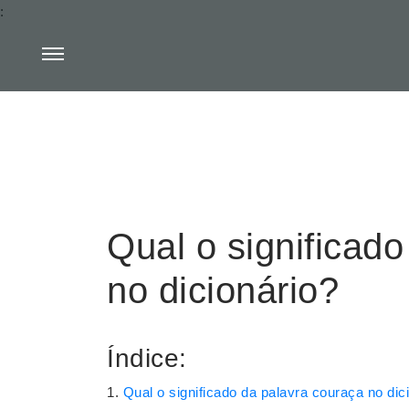
:
Qual o significad
no dicionário?
Índice:
Qual o significado da palavra couraça no dic