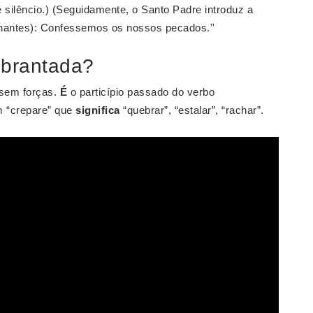
silêncio.) (Seguidamente, o Santo Padre introduz a
hantes): Confessemos os nossos pecados.''
brantada?
 sem forças.
É
o particípio passado do verbo
m “crepare” que
significa
“quebrar”, “estalar”, “rachar”.