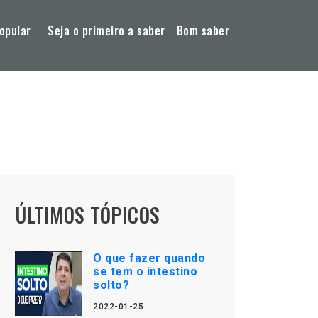
opular
Seja o primeiro a saber
Bom saber
ÚLTIMOS TÓPICOS
O que fazer quando
se tem o intestino
solto?
2022-01-25