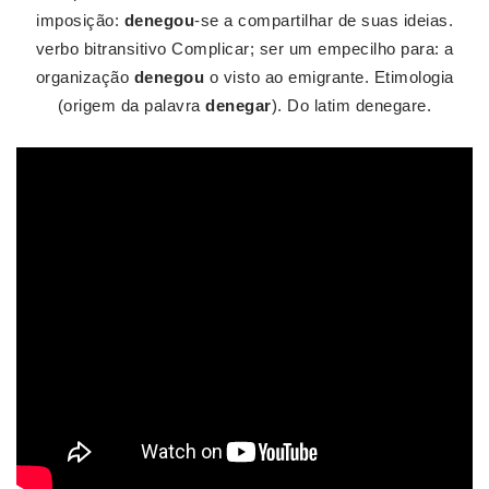
imposição:
denegou
-se a compartilhar de suas ideias.
verbo bitransitivo Complicar; ser um empecilho para: a
organização
denegou
o visto ao emigrante. Etimologia
(origem da palavra
denegar
). Do latim denegare.