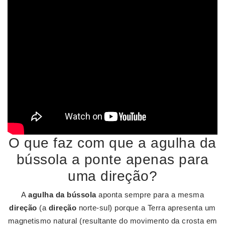
O que faz com que a agulha da
bússola a ponte apenas para
uma direção?
A
agulha da bússola
aponta sempre para a mesma
direção
(a
direção
norte-sul) porque a Terra apresenta um
magnetismo natural (resultante do movimento da crosta em