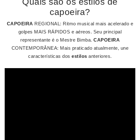
Quais são os estilos de
capoeira?
CAPOEIRA
REGIONAL: Ritmo musical mais acelerado e
golpes MAIS RÁPIDOS e aéreos. Seu principal
representante é o Mestre Bimba.
CAPOEIRA
CONTEMPORÂNEA: Mais praticado atualmente, une
características dos
estilos
anteriores.