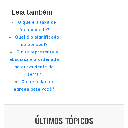
Leia também
O que é a taxa de
fecundidade?
Qual é o significado
da cor azul?
O que representa a
abscissa e a ordenada
na curva dente de
serra?
O que a dança
agrega para você?
ÚLTIMOS TÓPICOS