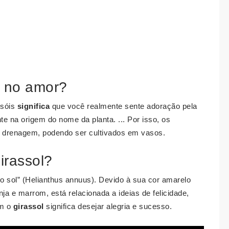
l no amor?
ssóis
significa
que você realmente sente adoração pela
te na origem do nome da planta. ... Por isso, os
a drenagem, podendo ser cultivados em vasos.
irassol?
do sol” (Helianthus annuus). Devido à sua cor amarelo
ja e marrom, está relacionada a ideias de felicidade,
m o
girassol
significa desejar alegria e sucesso.