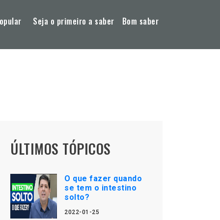
opular
Seja o primeiro a saber
Bom saber
ÚLTIMOS TÓPICOS
O que fazer quando
se tem o intestino
solto?
2022-01-25