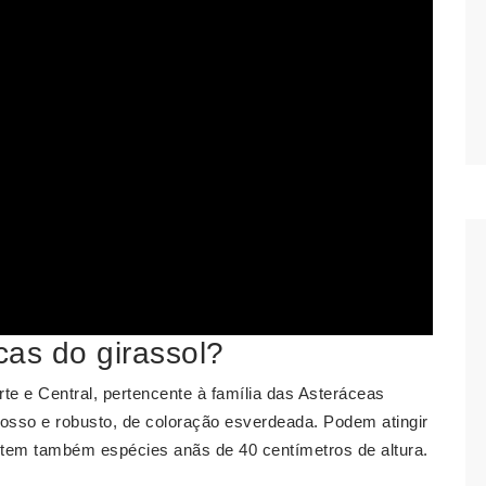
cas do girassol?
rte e Central, pertencente à família das Asteráceas
osso e robusto, de coloração esverdeada. Podem atingir
stem também espécies anãs de 40 centímetros de altura.