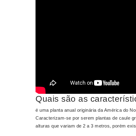
Quais são as característi
é uma planta anual originária da América do No
Caracterizam-se por serem plantas de caule gr
alturas que variam de 2 a 3 metros, porém exi