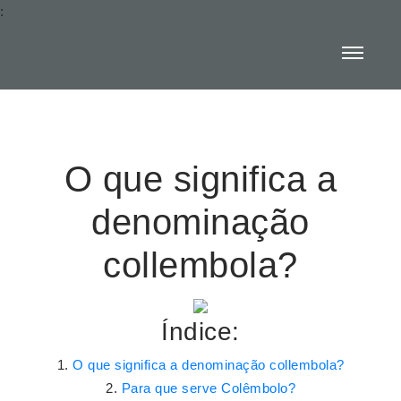
:
O que significa a
denominação
collembola?
Índice:
O que significa a denominação collembola?
Para que serve Colêmbolo?