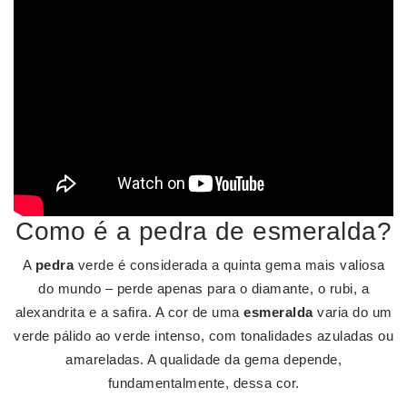
Como é a pedra de esmeralda?
A
pedra
verde é considerada a quinta gema mais valiosa
do mundo – perde apenas para o diamante, o rubi, a
alexandrita e a safira. A cor de uma
esmeralda
varia do um
verde pálido ao verde intenso, com tonalidades azuladas ou
amareladas. A qualidade da gema depende,
fundamentalmente, dessa cor.