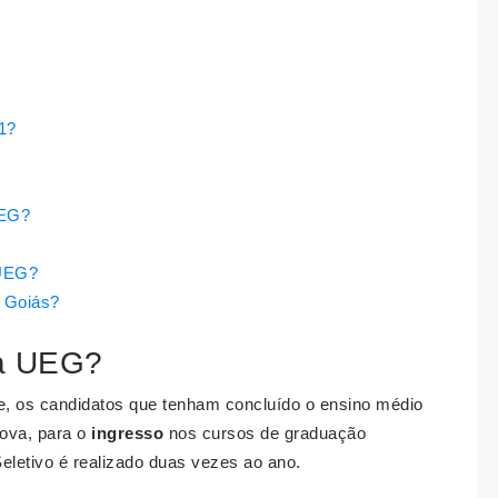
1?
UEG?
 UEG?
e Goiás?
na UEG?
e, os candidatos que tenham concluído o ensino médio
rova, para o
ingresso
nos cursos de graduação
eletivo é realizado duas vezes ao ano.