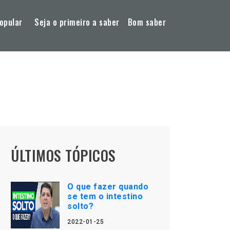
opular
Seja o primeiro a saber
Bom saber
ÚLTIMOS TÓPICOS
O que fazer quando
se tem o intestino
solto?
2022-01-25