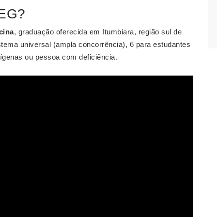
UEG?
cina
, graduação oferecida em Itumbiara, região sul de
stema universal (ampla concorrência), 6 para estudantes
dígenas ou pessoa com deficiência.