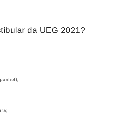
stibular da UEG 2021?
panhol);
ira;