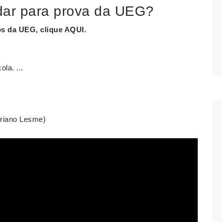
dar para prova da UEG?
os da
UEG
, clique AQUI.
ola. ...
driano Lesme)