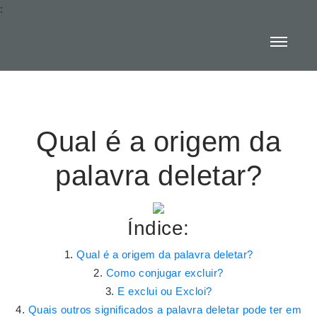
:
Qual é a origem da
palavra deletar?
Índice:
Qual é a origem da palavra deletar?
Como conjugar excluir?
E exclui ou Excloi?
Quais outros significados a palavra deletar pode ter em