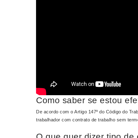
Como saber se estou efe
De acordo com o Artigo 147º do Código do Tra
trabalhador com contrato de trabalho sem term
O que quer dizer tipo de 