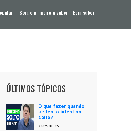
opular
Seja o primeiro a saber
Bom saber
ÚLTIMOS TÓPICOS
O que fazer quando
se tem o intestino
solto?
2022-01-25