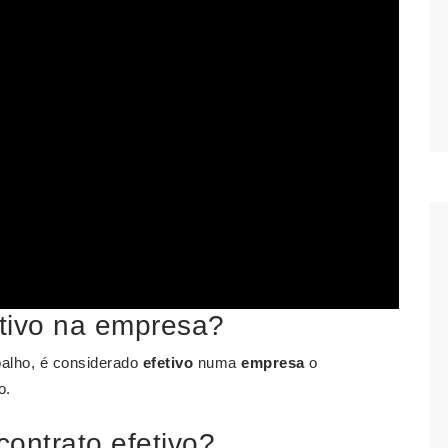
tivo na empresa?
balho, é considerado
efetivo
numa
empresa
o
o.
contrato efetivo?