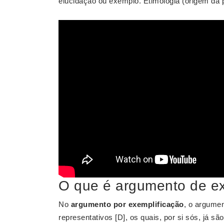
elucidação ou exemplo. Etimologia (origem da
O que é argumento de ex
No
argumento por exemplificação
, o argume
representativos [D], os quais, por si sós, já são 