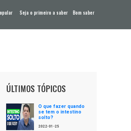
opular
Seja o primeiro a saber
Bom saber
ÚLTIMOS TÓPICOS
O que fazer quando
se tem o intestino
solto?
2022-01-25