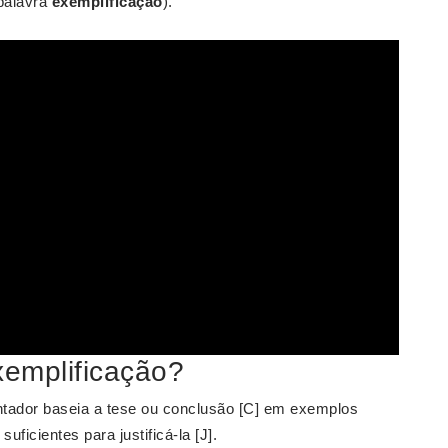
 palavra
exemplificação
).
emplificação?
ntador baseia a tese ou conclusão [C] em exemplos
suficientes para justificá-la [J].