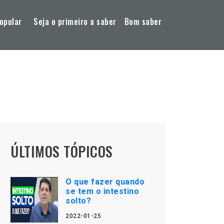
opular
Seja o primeiro a saber
Bom saber
ÚLTIMOS TÓPICOS
O que fazer quando
se tem o intestino
solto?
2022-01-25