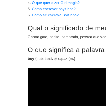
O que quer dizer Girl magia?
Como escrever boyzinho?
Como se escreve Boisinho?
Qual o significado de m
Garoto gato, bonito, namorado, pessoa que vo
O que significa a palavr
boy
{substantivo} rapaz {m.}