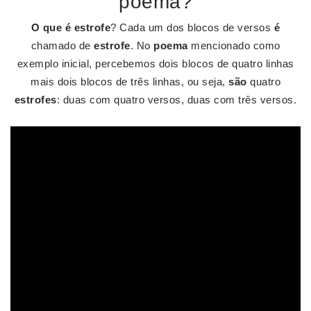
poema?
O que é estrofe
? Cada um dos blocos de versos
é
chamado de
estrofe
. No
poema
mencionado como
exemplo inicial, percebemos dois blocos de quatro linhas
mais dois blocos de três linhas, ou seja,
são
quatro
estrofes
: duas com quatro versos, duas com três versos.