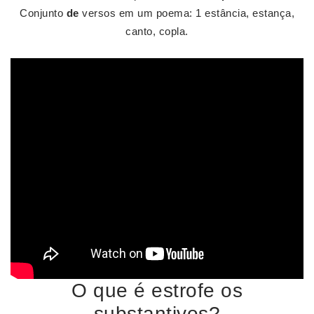
Conjunto
de
versos em um poema: 1 estância, estança,
canto, copla.
O que é estrofe os
substantivos?