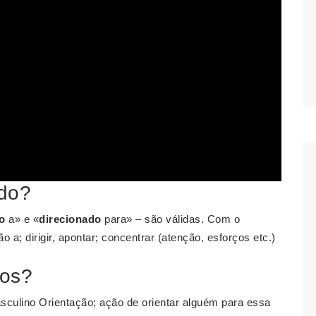
ado?
o
a» e «
direcionado
para» – são válidas. Com o
o a; dirigir, apontar; concentrar (atenção, esforços etc.)
tos?
sculino Orientação; ação de orientar alguém para essa