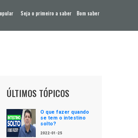
opular
Seja o primeiro a saber
Bom saber
ÚLTIMOS TÓPICOS
O que fazer quando
se tem o intestino
solto?
2022-01-25