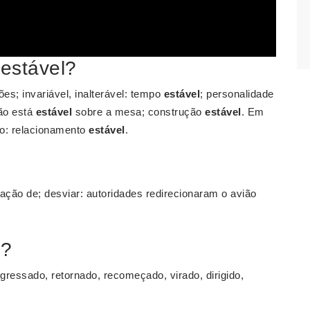
estável?
es; invariável, inalterável: tempo
estável
; personalidade
são está
estável
sobre a mesa; construção
estável
. Em
ro: relacionamento
estável
.
ntação de; desviar: autoridades redirecionaram o avião
o?
ressado, retornado, recomeçado, virado, dirigido,