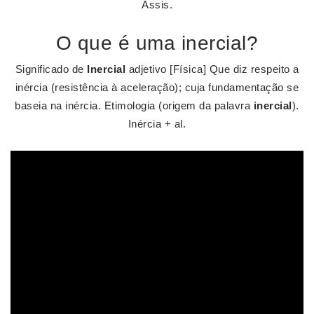
Assis.
O que é uma inercial?
Significado de
Inercial
adjetivo [Física] Que diz respeito a
inércia (resistência à aceleração); cuja fundamentação se
baseia na inércia. Etimologia (origem da palavra
inercial
).
Inércia + al.