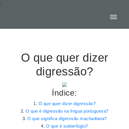
:
O que quer dizer
digressão?
Índice:
O que quer dizer digressão?
O que é digressão na língua portuguesa?
O que significa digressão machadiana?
O que é subterfúgio?