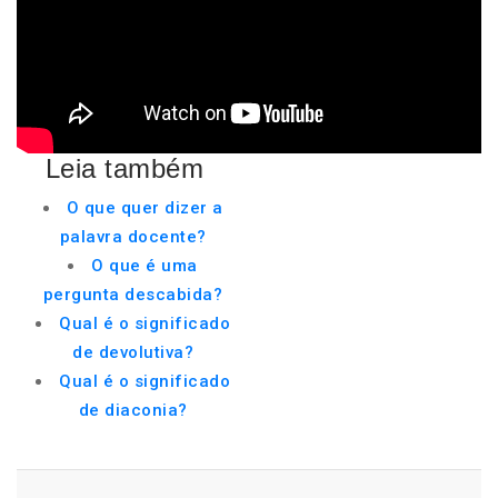
Leia também
O que quer dizer a
palavra docente?
O que é uma
pergunta descabida?
Qual é o significado
de devolutiva?
Qual é o significado
de diaconia?