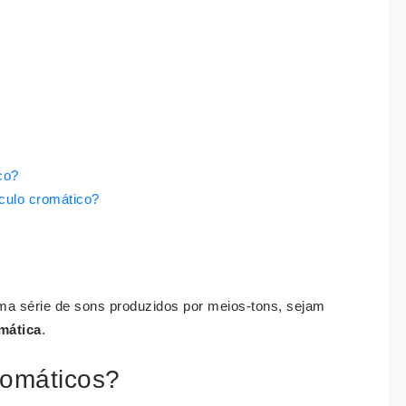
co?
culo cromático?
uma série de sons produzidos por meios-tons, sejam
mática
.
romáticos?