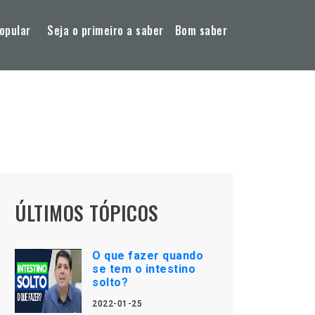
opular
Seja o primeiro a saber
Bom saber
ÚLTIMOS TÓPICOS
O que fazer quando
se tem o intestino
solto?
2022-01-25