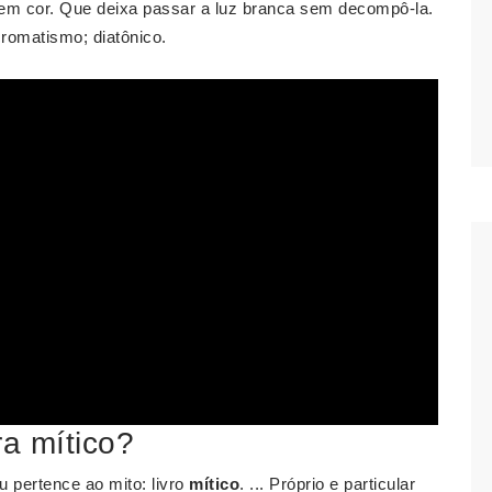
em cor. Que deixa passar a luz branca sem decompô-la.
romatismo; diatônico.
ra mítico?
u pertence ao mito: livro
mítico
. ... Próprio e particular