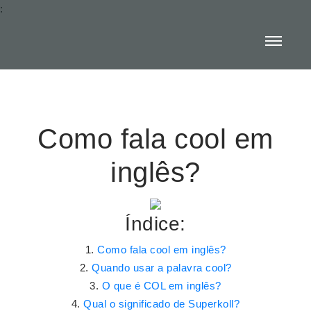
:
Como fala cool em
inglês?
Índice:
Como fala cool em inglês?
Quando usar a palavra cool?
O que é COL em inglês?
Qual o significado de Superkoll?