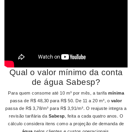
Qual o valor mínimo da conta
de água Sabesp?
Para quem consome até 10 m³ por mês, a tarifa
mínima
passa de R$ 48,30 para R$ 50. De 11 a 20 m³, o
valor
passa de R$ 3,78/m³ para R$ 3,91/m³. O reajuste integra a
revisão tarifária da
Sabesp
, feita a cada quatro anos. O
cálculo considera itens como a projeção de demanda de
água
pelos clientes e custos operacionais.