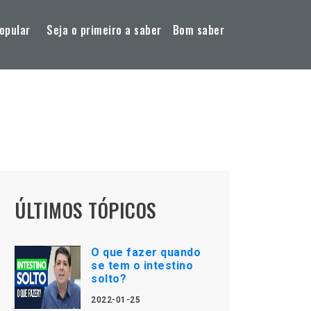
opular
Seja o primeiro a saber
Bom saber
ÚLTIMOS TÓPICOS
O que fazer quando
se tem o intestino
solto?
2022-01-25