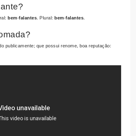
lante?
ral:
bem
-
falantes
. Plural:
bem
-
falantes
.
nomada?
do publicamente; que possui renome, boa reputação: