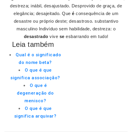
destreza; inábil, desajustado. Desprovido de graça, de
elegância; desajeitado. Que
é
consequência de um
desastre ou próprio deste; desastroso. substantivo
masculino Indivíduo sem habilidade, destreza: o
desastrado
vive
se
esbarrando em tudo!
Leia também
Qual é o significado
do nome beta?
O que é que
significa associação?
O que é
degeneração do
menisco?
O que é que
significa arquivar?