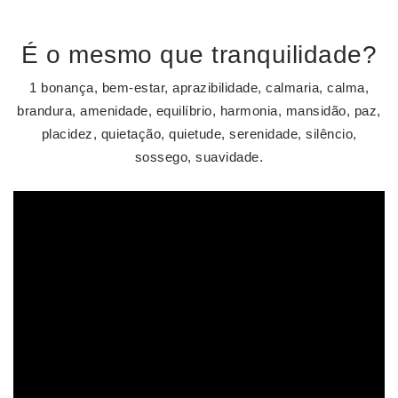
É o mesmo que tranquilidade?
1 bonança, bem-estar, aprazibilidade, calmaria, calma,
brandura, amenidade, equilíbrio, harmonia, mansidão, paz,
placidez, quietação, quietude, serenidade, silêncio,
sossego, suavidade.