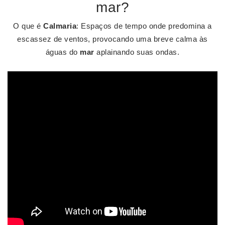
mar?
O que é
Calmaria
: Espaços de tempo onde predomina a
escassez de ventos, provocando uma breve calma às
águas do
mar
aplainando suas ondas.