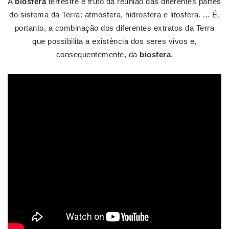
A
biosfera
terrestre é fruto da reunião das diferentes partes
do sistema da Terra: atmosfera, hidrosfera e litosfera. ... É,
portanto, a combinação dos diferentes extratos da Terra
que possibilita a existência dos seres vivos e,
consequentemente, da
biosfera
.