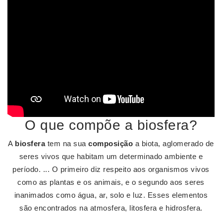
O que compõe a biosfera?
A
biosfera
tem na sua
composição
a biota, aglomerado de
seres vivos que habitam um determinado ambiente e
período. ... O primeiro diz respeito aos organismos vivos
como as plantas e os animais, e o segundo aos seres
inanimados como água, ar, solo e luz. Esses elementos
são encontrados na atmosfera, litosfera e hidrosfera.