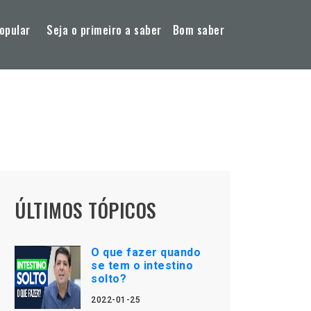
opular
Seja o primeiro a saber
Bom saber
ÚLTIMOS TÓPICOS
O que fazer quando
se tem o intestino
solto?
2022-01-25