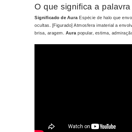
O que significa a palavra
Significado de Aura
Espécie de halo que envol
ocultas. [Figurado] Atmosfera imaterial a envo
brisa, aragem.
Aura
popular, estima, admiração