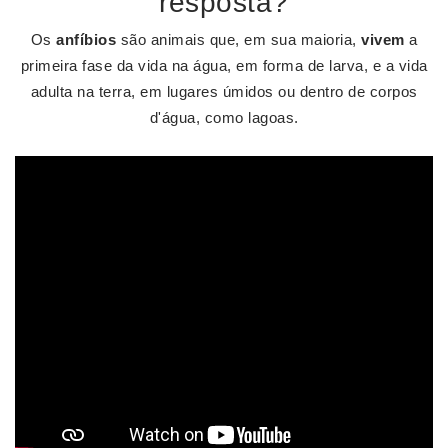
resposta?
Os
anfíbios
são animais que, em sua maioria,
vivem
a
primeira fase da vida na água, em forma de larva, e a vida
adulta na terra, em lugares úmidos ou dentro de corpos
d'água, como lagoas.