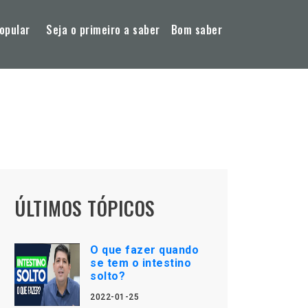
opular
Seja o primeiro a saber
Bom saber
ÚLTIMOS TÓPICOS
O que fazer quando
se tem o intestino
solto?
2022-01-25