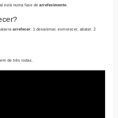
l está numa fase de
arrefecimento
.
ecer?
palavra
arrefecer
: 1 desanimar, esmorecer, abater. 2
gem de três rodas.