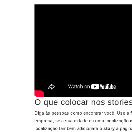
O que colocar nos storie
Diga às pessoas como encontrar você. Use a fi
empresa, seja sua cidade ou uma localização
localização também adicionará o
story
à página