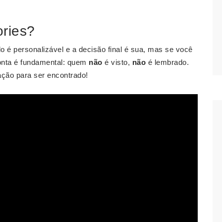
ories?
o é personalizável e a decisão final é sua, mas se você
conta é fundamental: quem
não
é visto,
não
é lembrado.
ação para ser encontrado!