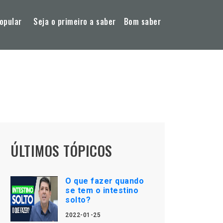
opular
Seja o primeiro a saber
Bom saber
ÚLTIMOS TÓPICOS
O que fazer quando
se tem o intestino
solto?
2022-01-25