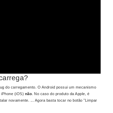
carrega?
 bug do carregamento. O Android possui um mecanismo
o iPhone (iOS)
não
. No caso do produto da Apple, é
stalar novamente. ... Agora basta tocar no botão "Limpar