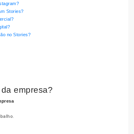
nstagram?
am Stories?
ercial?
ital?
ão no Stories?
s da empresa?
mpresa
abalho.