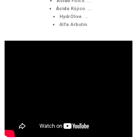
Ácido
Fítico. ...
Ácido
Kójico. ...
HydrOlive. ...
Alfa Arbutin.