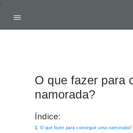
:
O que fazer para 
namorada?
Índice:
O que fazer para conseguir uma namorada?