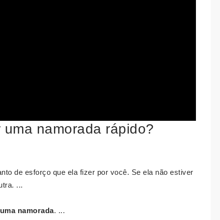
r uma namorada rápido?
o de esforço que ela fizer por você. Se ela não estiver
tra. ...
 uma namorada
. ...