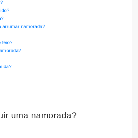
a?
ido?
a?
go arrumar namorada?
feio?
namorada?
mida?
guir uma namorada?