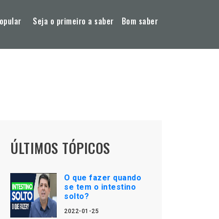
opular
Seja o primeiro a saber
Bom saber
ÚLTIMOS TÓPICOS
O que fazer quando
se tem o intestino
solto?
2022-01-25