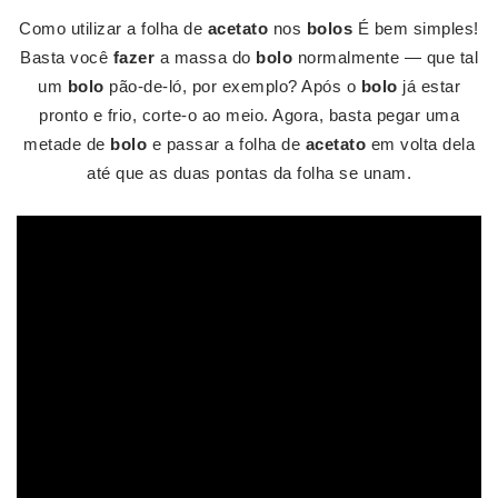
Como utilizar a folha de
acetato
nos
bolos
É bem simples!
Basta você
fazer
a massa do
bolo
normalmente — que tal
um
bolo
pão-de-ló, por exemplo? Após o
bolo
já estar
pronto e frio, corte-o ao meio. Agora, basta pegar uma
metade de
bolo
e passar a folha de
acetato
em volta dela
até que as duas pontas da folha se unam.