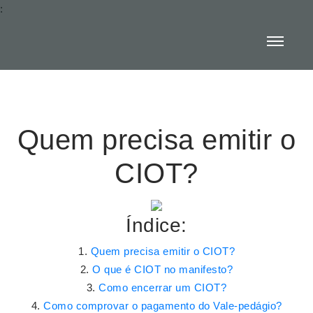
:
Quem precisa emitir o
CIOT?
Índice:
Quem precisa emitir o CIOT?
O que é CIOT no manifesto?
Como encerrar um CIOT?
Como comprovar o pagamento do Vale-pedágio?