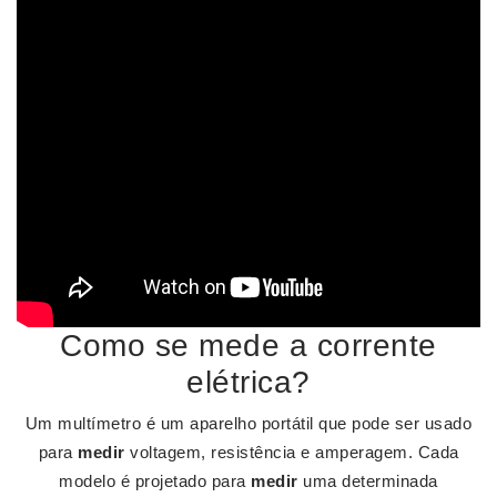
Como se mede a corrente
elétrica?
Um multímetro é um aparelho portátil que pode ser usado
para
medir
voltagem, resistência e amperagem. Cada
modelo é projetado para
medir
uma determinada