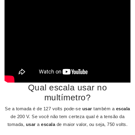
Qual escala usar no
multímetro?
Se a tomada é de 127 volts pode-se
usar
também a
escala
de 200 V. Se você não tem certeza qual é a tensão da
tomada,
usar
a
escala
de maior valor, ou seja, 750 volts.