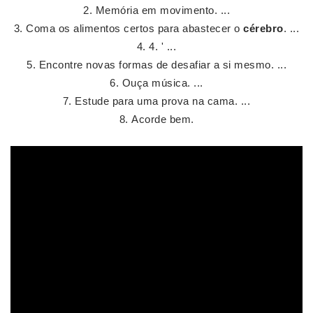
Memória em movimento. ...
Coma os alimentos certos para abastecer o
cérebro
. ...
4. ' ...
Encontre novas formas de desafiar a si mesmo. ...
Ouça música. ...
Estude para uma prova na cama. ...
Acorde bem.