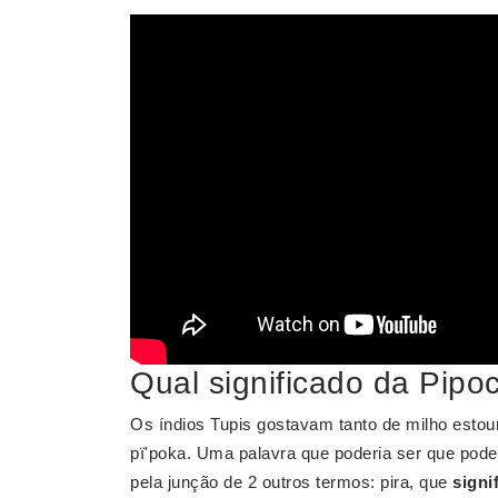
Qual significado da Pipo
Os índios Tupis gostavam tanto de milho estou
pï'poka. Uma palavra que poderia ser que pode
pela junção de 2 outros termos: pira, que
signi