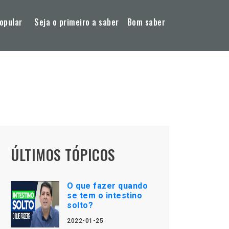
opular
Seja o primeiro a saber
Bom saber
ÚLTIMOS TÓPICOS
O que fazer quando
se tem o intestino
solto?
2022-01-25