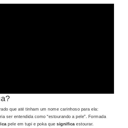
ca?
rado que até tinham um nome carinhoso para ela:
ria ser entendida como “estourando a pele”. Formada
fica
pele em tupi e poka que
significa
estourar.