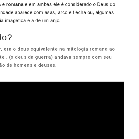
a
e
romana
e em ambas ele é considerado o Deus do
vindade aparece com asas, arco e flecha ou, algumas
a imagética é a de um anjo.
do?
 era o deus equivalente na mitologia romana ao
rte , (o deus da guerra) andava sempre com seu
ção de homens e deuses.