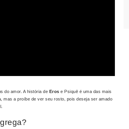
?
s do amor. A história de
Eros
e Psiquê é uma das mais
a, mas a proíbe de ver seu rosto, pois deseja ser amado
l.
 grega?