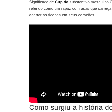
Significado de
Cupido
substantivo masculino 
referido como um rapaz com asas que carrega 
acertar as flechas em seus corações.
Como surgiu a história d