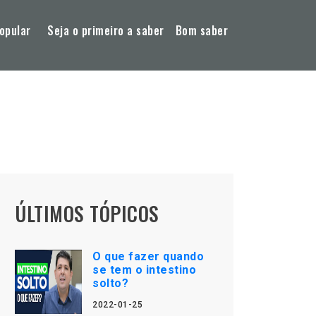
opular
Seja o primeiro a saber
Bom saber
ÚLTIMOS TÓPICOS
O que fazer quando
se tem o intestino
solto?
2022-01-25