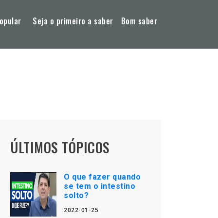
opular
Seja o primeiro a saber
Bom saber
ÚLTIMOS TÓPICOS
O que fazer quando
se tem o intestino
solto?
2022-01-25