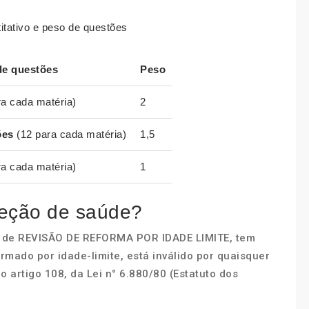
tativo e peso de questões
de
questões
Peso
ra cada matéria)
2
ões
(12 para cada matéria)
1,5
ra cada matéria)
1
peção de saúde?
e de REVISÃO DE REFORMA POR IDADE LIMITE, tem
eformado por idade-limite, está inválido por quaisquer
 artigo 108, da Lei n° 6.880/80 (Estatuto dos