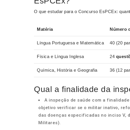
EsPCEx?
O que estudar para o Concurso EsPCEx: quanti
Matéria
Número 
Língua Portuguesa e Matemática
40 (20 pa
Física e Língua Inglesa
24
quest
Química, História e Geografia
36 (12 pa
Qual a finalidade da ins
A inspeção de saúde com a finalidad
objetivo verificar se o militar inativo, r
das doenças especificadas no inciso V, do
Militares).