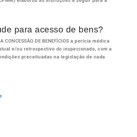
CPMM) elaborou as instruções a seguir para a
úde para acesso de bens?
A CONCESSÃO DE BENEFÍCIOS a perícia médica
atual e/ou retrospectivo do inspecionado, com a
condições preceituadas na legislação de cada
e