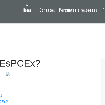
Home
Contatos
Perguntas e respostas
P
a EsPCEx?
A?
PCEx?