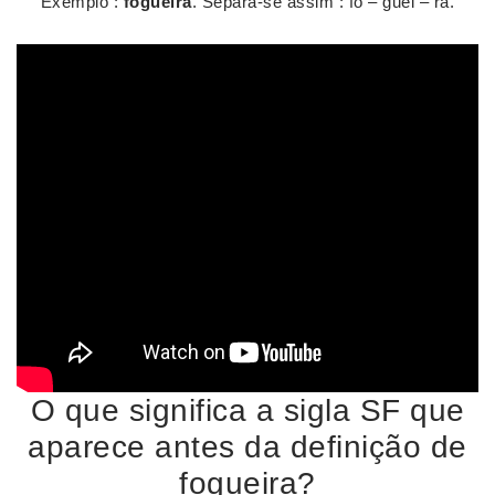
Exemplo :
fogueira
. Separa-se assim : fo – guei – ra.
O que significa a sigla SF que
aparece antes da definição de
fogueira?