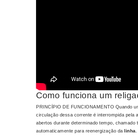
Como funciona um religa
PRINCÍPIO DE FUNCIONAMENTO Quando 
circulação dessa corrente é interrompida pela
abertos durante determinado tempo, chamado t
automaticamente para reenergização da
linha
.