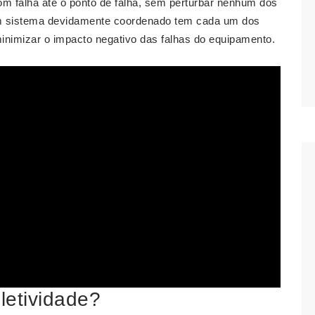
om falha até o ponto de falha, sem perturbar nenhum dos
 Um sistema devidamente coordenado tem cada um dos
minimizar o impacto negativo das falhas do equipamento.
letividade?