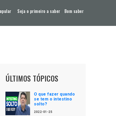
opular
Seja o primeiro a saber
Bom saber
ÚLTIMOS TÓPICOS
O que fazer quando
se tem o intestino
solto?
2022-01-25