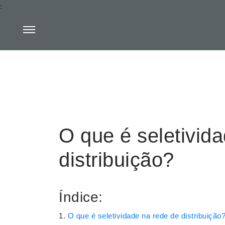
:
O que é seletivid
distribuição?
Índice:
O que é seletividade na rede de distribuição