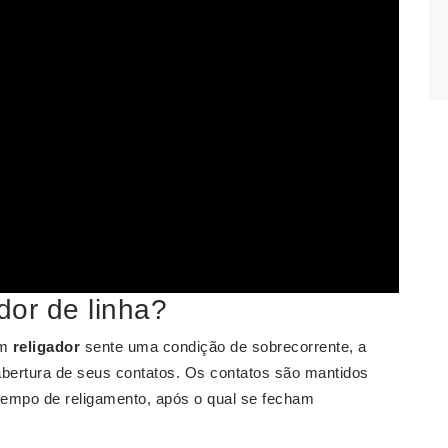
dor de linha?
um
religador
sente uma condição de sobrecorrente, a
 abertura de seus contatos. Os contatos são mantidos
empo de religamento, após o qual se fecham