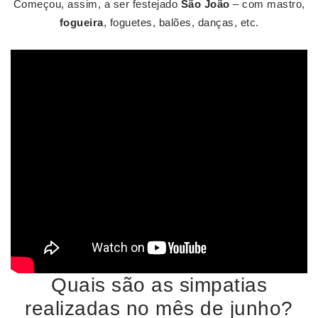
Começou, assim, a ser festejado
São João
– com mastro,
fogueira
, foguetes, balões, danças, etc.
Quais são as simpatias
realizadas no mês de junho?