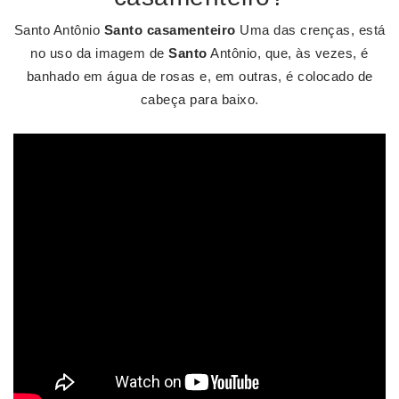
Santo Antônio
Santo casamenteiro
Uma das crenças, está
no uso da imagem de
Santo
Antônio, que, às vezes, é
banhado em água de rosas e, em outras, é colocado de
cabeça para baixo.