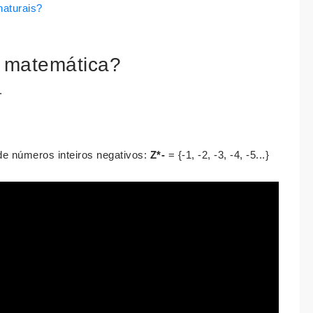
naturais?
na matemática?
.
de números inteiros negativos:
Z*-
= {-1, -2, -3, -4, -5...}