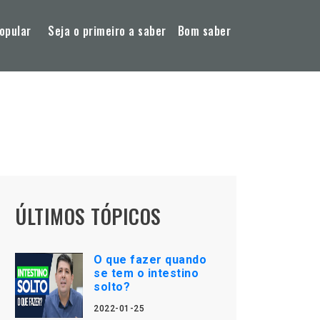
opular
Seja o primeiro a saber
Bom saber
ÚLTIMOS TÓPICOS
O que fazer quando
se tem o intestino
solto?
2022-01-25