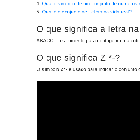
Qual o símbolo de um conjunto de números 
Qual é o conjunto de Letras da vida real?
O que significa a letra 
ÁBACO - Instrumento para contagem e cálculo
O que significa Z *-?
O símbolo
Z*-
é usado para indicar o conjunto 