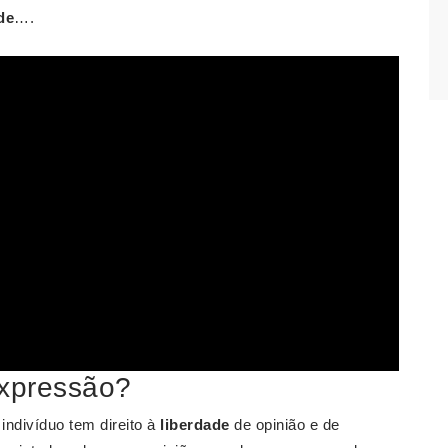
de
….
expressão?
o indivíduo tem direito à
liberdade
de opinião e de