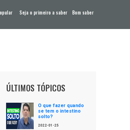
opular
Seja o primeiro a saber
Bom saber
ÚLTIMOS TÓPICOS
O que fazer quando
se tem o intestino
solto?
2022-01-25