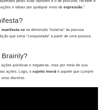
inquietado pelas suas opiniões e o de procurar, receber e
rmações e ideias por qualquer meio de
expressão
.”
ifesta?
e manifesta
-
se
na dimensão “externa” da pessoa
ição que seria “conquistada” a partir de uma postura
 Brainly?
 ações positivas e negativas, mas por meio de sua
oas ações. Logo, o
sujeito moral
é aquele que cumpre
r seus deveres.