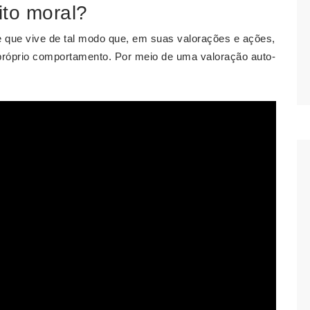
ito moral?
 que vive de tal modo que, em suas valorações e ações,
róprio comportamento. Por meio de uma valoração auto-