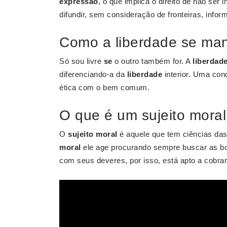
expressão
, o que implica o direito de não ser 
difundir, sem consideração de fronteiras, info
Como a liberdade se man
Só sou livre
se
o outro também for. A
liberdad
diferenciando-a da
liberdade
interior. Uma cond
ética com o bem comum.
O que é um sujeito moral
O
sujeito moral
é aquele que tem ciências das
moral
ele age procurando sempre buscar as b
com seus deveres, por isso, está apto a cobra