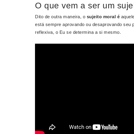
O que vem a ser um suje
Dito de outra maneira, o
sujeito moral é
aquele
está sempre aprovando ou desaprovando seu p
reflexiva, o Eu se determina a si mesmo.