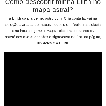
Como descobrir minha Lilith no
mapa astral?
a
Lilith
dá pra ver no astro.com. Cria conta lá, vai na
"seleção alargada de mapas", depois em "pullen/astrologia"
e na hora de gerar o
mapa
seleciona os astros ou
asteróides que quer saber o signo/casa no final da página,
um deles é a
Lilith
.