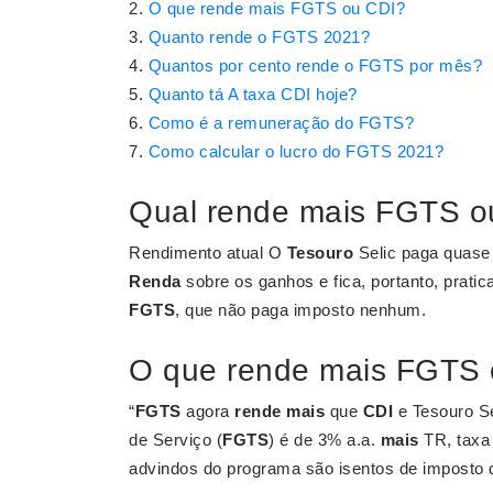
O que rende mais FGTS ou CDI?
Quanto rende o FGTS 2021?
Quantos por cento rende o FGTS por mês?
Quanto tá A taxa CDI hoje?
Como é a remuneração do FGTS?
Como calcular o lucro do FGTS 2021?
Qual rende mais FGTS ou
Rendimento atual O
Tesouro
Selic paga quase
Renda
sobre os ganhos e fica, portanto, pra
FGTS
, que não paga imposto nenhum.
O que rende mais FGTS 
“
FGTS
agora
rende mais
que
CDI
e Tesouro Se
de Serviço (
FGTS
) é de 3% a.a.
mais
TR, taxa 
advindos do programa são isentos de imposto