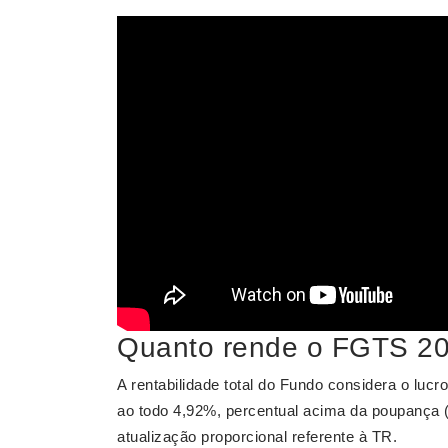
Quanto rende o FGTS 2
A rentabilidade total do Fundo considera o luc
ao todo 4,92%, percentual acima da poupança 
atualização proporcional referente à TR.