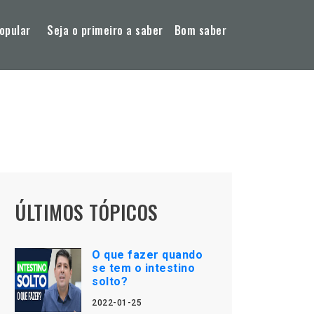
opular
Seja o primeiro a saber
Bom saber
ÚLTIMOS TÓPICOS
O que fazer quando
se tem o intestino
solto?
2022-01-25