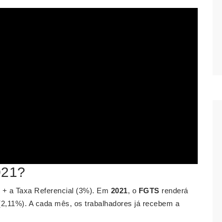
021?
ro + a Taxa Referencial (3%). Em
2021
, o
FGTS
renderá
(2,11%). A cada mês, os trabalhadores já recebem a